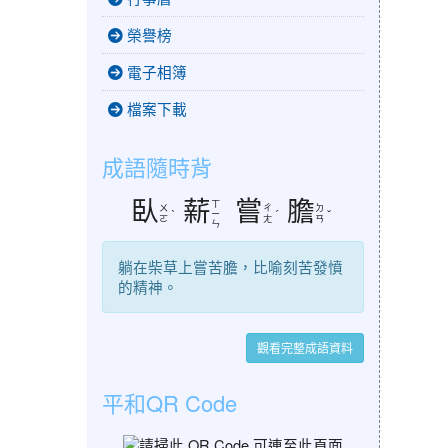
榮譽榜
電子相簿
檔案下載
成語隨時背
臥
薪
嘗
膽
ㄒ
ㄨ
ㄔ
ㄉ
ˋ
ㄧ
ˊ
ˇ
ㄛ
ㄤ
ㄢ
ㄣ
躺在柴草上嘗苦膽，比喻刻苦發憤
的精神。
觀看完整成語資料
平和QR Code