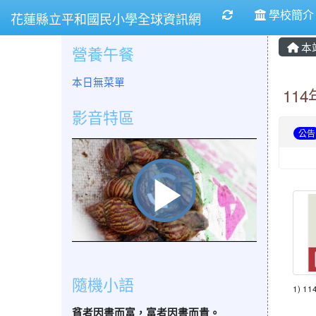
重新取得佈景設
學校簡
花蓮縣立平和國民小學全球資訊網
本
營養午餐
本日無菜單
11
影音特區
公告
視
播
訊
播
放
器
正
在
載
0.0
入。
放
隨機小語
1) 11
貧者因書而富，富者因書而貴。