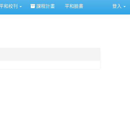
平和校刊
課程計畫
平和臉書
登入
⏸