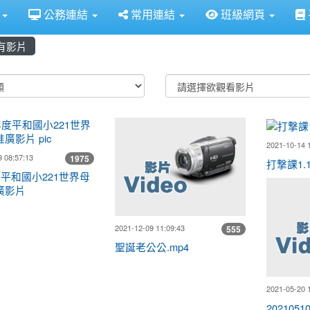
定
介
公務連結
常用連結
班級網頁
有影片
o List
111年度平和國小221世界母語日推廣影片
聖誕老公公.m
2021-10-14 
 08:57:13
1975
打撃課1.
度平和國小221世界母
廣影片
2021-12-09 11:09:43
555
聖誕老公公.mp4
2021-05-20 
202105