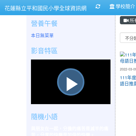
重新取得佈景設
學校簡
花蓮縣立平和國民小學全球資訊網
所
營養午餐
Vide
本日無菜單
影音特區
2022-03-09
111年
語日推
播
隨機小語
放
與朋友在一起，分擔的痛苦是減半的痛
苦，分享的快樂是加倍的快樂。