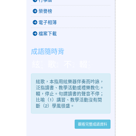
榮譽榜
電子相簿
檔案下載
成語隨時背
絃
歌
不
輟
ㄒ
ㄔ
ㄍ
ㄅ
ㄧ
ˊ
ˊ
ㄨ
ˋ
ㄜ
ㄨ
ㄢ
ㄛ
絃歌，本指用絃樂器伴奏而吟詠，
泛指讀書、教學活動或禮樂教化。
輟，停止。句謂讀書的聲音不停；
比喻（1）講習、教學活動沒有間
斷（2）學風很盛。
觀看完整成語資料