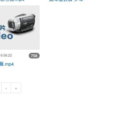
二甲彩帶舞.mp4
16:06:22
756
.mp4
下一頁
最後頁
›
»