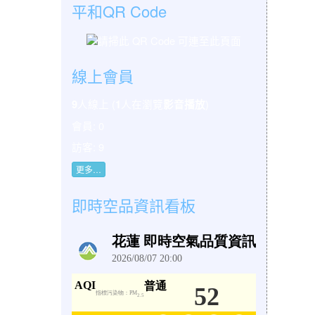
平和QR Code
線上會員
人線上 (
人在瀏覽
)
9
1
影音播放
會員: 0
訪客: 9
更多…
即時空品資訊看板