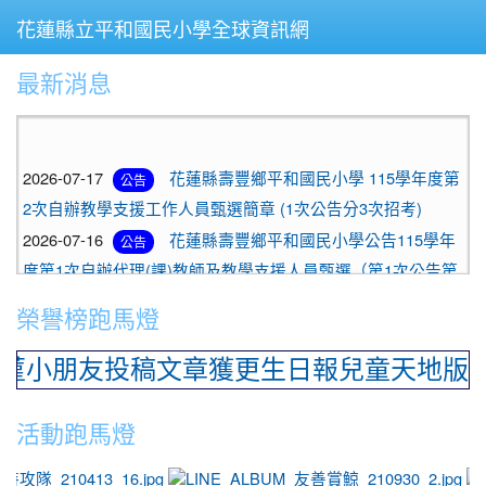
花蓮縣立平和國民小學全球資訊網
最新消息
⏸
2026-07-17
花蓮縣壽豐鄉平和國民小學 115學年度第
公告
2次自辦教學支援工作人員甄選簡章 (1次公告分3次招考)
2026-07-16
花蓮縣壽豐鄉平和國民小學公告115學年
公告
度第1次自辦代理(課)教師及教學支援人員甄選（第1次公告第
2次招考）錄取名單。
2026-07-09
教師甄選
榮譽榜跑馬燈
公告
2026-07-03
花蓮縣壽豐鄉平和國民小學 115學年度第
公告
朋友投稿文章獲更生日報兒童天地版刊登！
1次教學支援工作人員甄選簡章 (一次公告分3次招考)
2026-07-03
花蓮縣壽豐鄉平和國民小學 115學年度第
公告
活動跑馬燈
1次國小代理、代課教師甄選簡章 （1次公告分8次招考）
photo-953
2026-06-01
114年5月會計報告
公告