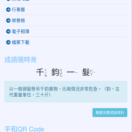
行事曆
榮譽榜
電子相簿
檔案下載
成語隨時背
千
鈞
一
髮
ㄑ
ㄐ
ㄈ
ㄧ
ㄧ
ㄩ
ˇ
ㄚ
ㄢ
ㄣ
以一根頭髮懸吊千鈞重物，比喻情況非常危急。（鈞，古
代重量單位，三十斤）
觀看完整成語資料
平和QR Code