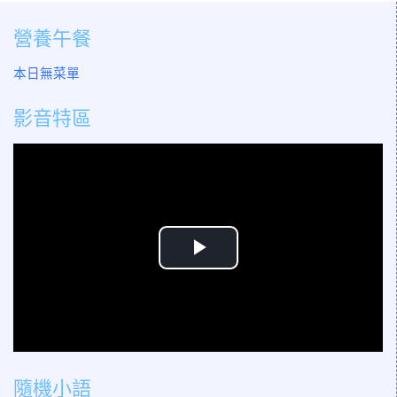
營養午餐
本日無菜單
影音特區
播
放
影
片
隨機小語