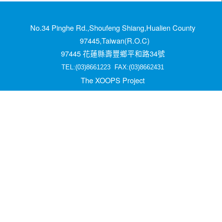
No.34 Pinghe Rd.,Shoufeng Shiang,Hualien County
97445,Taiwan(R.O.C)
97445 花蓮縣壽豐鄉平和路34號
TEL:(03)8661223 FAX:(03)8662431
The XOOPS Project