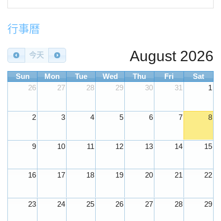
2026-06-01
114年5月會計報告
公告
2026-05-05
115年4月會計報告
公告
行事曆
2026-04-02
115年3月會計報告
公告
August 2026
2026-04-02
115年3月會計報告
今天
公告
2026-02-26
目前學校電話不通，若有標案問題請找總
緊急
Sun
Mon
Tue
Wed
Thu
Fri
Sat
務王主任0919910995
26
27
28
29
30
31
1
2026-02-03
115年1月會計報告
公告
2026-01-08
「全民 安全指引專區 」
2
3
4
5
6
7
8
2025-12-29
教育部「中小學使用生成式人工智慧注意
公告
事項2.0」
9
10
11
12
13
14
15
2025-12-22
教育部中小學生成式AI之學習應用手冊
公告
《我和AI一起學》
16
17
18
19
20
21
22
2025-12-08
轉知【文化任意門—埃及的十萬個為什
公告
麼！法老x金 字塔x黃金寶藏】線上講座訊息
23
24
25
26
27
28
29
2025-12-03
本校114年11月會計報告
公告