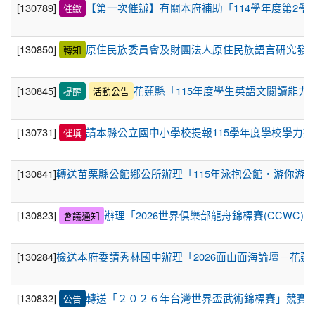
[130789]
【第一次催辦】有關本府補助「114學年度第2學
催繳
2025-11-05
114年10月會計月報(平衡表)
公告
2025-10-03
114年9月會計月報(平衡表)
公告
[130850]
原住民族委員會及財團法人原住民族語言研究發展
轉知
2025-09-30
114學年度教師評審委員會名單
公告
2025-09-02
本校114年8月會計報告
[130845]
花蓮縣「115年度學生英語文閱讀能力
提醒
活動公告
公告
2026-07-17
花蓮縣壽豐鄉平和國民小學 115學年度第
公告
[130731]
請本縣公立國中小學校提報115學年度學校學力
催填
2次自辦教學支援工作人員甄選簡章 (1次公告分3次招考)
2026-07-16
花蓮縣壽豐鄉平和國民小學公告115學年
公告
[130841]
轉送苗栗縣公館鄉公所辦理「115年泳抱公館・游你游
度第1次自辦代理(課)教師及教學支援人員甄選（第1次公告第
2次招考）錄取名單。
2026-07-09
教師甄選
公告
[130823]
辦理「2026世界俱樂部龍舟錦標賽(CCW
會議通知
2026-07-03
花蓮縣壽豐鄉平和國民小學 115學年度第
公告
[130284]
檢送本府委請秀林國中辦理「2026面山面海論壇－花
1次教學支援工作人員甄選簡章 (一次公告分3次招考)
2026-07-03
花蓮縣壽豐鄉平和國民小學 115學年度第
公告
1次國小代理、代課教師甄選簡章 （1次公告分8次招考）
[130832]
轉送「２０２６年台灣世界盃武術錦標賽」競賽
公告