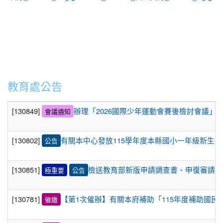
2026-05-05
115年4月會計報告
公告
2026-04-02
115年3月會計報告
公告
2026-04-02
115年3月會計報告
公告
2026-02-26
目前學校電話不通，若有標案問題請找總
緊急
務王主任0919910995
教育處公告
2026-02-03
115年1月會計報告
公告
[130849]
辦理「2026國際少年運動會賽後檢討會議」
會議通知
2026-01-08
「全民 安全指引專區 」
2025-12-29
教育部「中小學使用生成式人工智慧注意
公告
[130802]
有關本中心發放115學年度本縣國小一年級新生
公告
事項2.0」
2025-12-22
教育部中小學生成式AI之學習應用手冊
公告
[130851]
檢送教育部新版申請調查書、申復審請書
極重要
公告
《我和AI一起學》
2025-12-08
轉知【文化任意門—埃及的十萬個為什
公告
[130781]
【第1次催辦】有關本府補助「115年度補助國民
麼！法老x金 字塔x黃金寶藏】線上講座訊息
催繳
2025-12-03
本校114年11月會計報告
公告