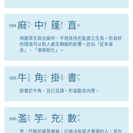
麻
中
蓬
直
ㄓ
ㄇ
ㄆ
094.
ˊ
ㄨ
ˊ
ㄓ
ˊ
ㄚ
ㄥ
ㄥ
飛蓬草生長在麻中，不用扶持也能直立生長。形容好
的環境可以對人產生積極的影響。近似「近朱者
赤」、「潛移默化」。
牛
角
掛
書
ㄋ
ㄐ
ㄍ
ㄕ
095.
ㄧ
ˊ
ㄧ
ˇ
ㄨ
ˋ
ㄨ
ㄡ
ㄠ
ㄚ
掛書於牛角，且行且讀。形容勤苦向學。
濫
竽
充
數
ㄔ
ㄌ
ㄕ
096.
ˋ
ㄩ
ˊ
ㄨ
ˋ
ㄢ
ㄨ
ㄥ
竽，竹製的簧管樂器；比喻沒有真才實學的人，混在