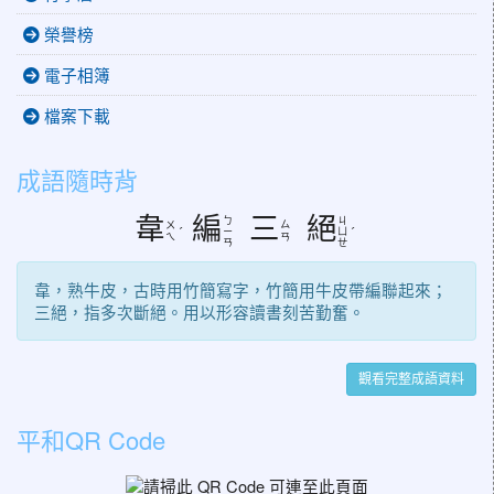
榮譽榜
電子相簿
檔案下載
成語隨時背
韋
編
三
絕
ㄅ
ㄐ
ㄨ
ㄙ
ˊ
ㄧ
ㄩ
ˊ
ㄟ
ㄢ
ㄢ
ㄝ
韋，熟牛皮，古時用竹簡寫字，竹簡用牛皮帶編聯起來；
三絕，指多次斷絕。用以形容讀書刻苦勤奮。
觀看完整成語資料
平和QR Code