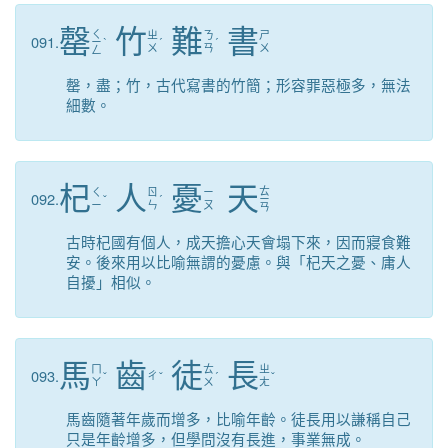
罄
竹
難
書
ㄑ
ㄓ
ㄋ
ㄕ
091.
ㄧ
ˋ
ˊ
ˊ
ㄨ
ㄢ
ㄨ
ㄥ
罄，盡；竹，古代寫書的竹簡；形容罪惡極多，無法
細數。
杞
人
憂
天
ㄊ
ㄑ
ㄖ
ㄧ
092.
ˇ
ˊ
ㄧ
ㄧ
ㄣ
ㄡ
ㄢ
古時杞國有個人，成天擔心天會塌下來，因而寢食難
安。後來用以比喻無謂的憂慮。與「杞天之憂、庸人
自擾」相似。
馬
齒
徒
長
ㄇ
ㄊ
ㄓ
093.
ˇ
ㄔ
ˇ
ˊ
ˇ
ㄚ
ㄨ
ㄤ
馬齒隨著年歲而增多，比喻年齡。徒長用以謙稱自己
只是年齡增多，但學問沒有長進，事業無成。