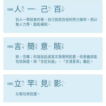
人
一
己
百
ㄖ
ㄐ
ㄅ
088.
ˊ
ㄧ
ˇ
ˇ
ㄣ
ㄧ
ㄞ
別人一學就會的事，自己就用百倍的努力做到。用以
勉人力學，勤能補拙。
言
簡
意
賅
ㄐ
ㄧ
ㄍ
089.
ˊ
ㄧ
ˇ
ㄧ
ˋ
ㄢ
ㄞ
ㄢ
賅，完備；形容說話或寫文章簡明扼要，但意義卻能
包括無遺。與「言近旨遠」、「言淺意深」義近。
立
竿
見
影
ㄐ
ㄌ
ㄍ
ㄧ
090.
ˋ
ㄧ
ˋ
ˇ
ㄧ
ㄢ
ㄥ
ㄢ
比喻功效迅速。