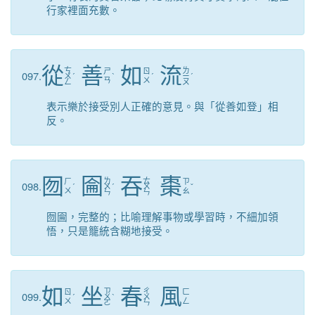
行家裡面充數。
從
善
如
流
ㄘ
ㄌ
ㄕ
ㄖ
097.
ㄨ
ˊ
ˋ
ˊ
ㄧ
ˊ
ㄢ
ㄨ
ㄥ
ㄡ
表示樂於接受別人正確的意見。與「從善如登」相
反。
囫
圇
吞
棗
ㄌ
ㄊ
ㄏ
ㄗ
098.
ˊ
ㄨ
ˊ
ㄨ
ˇ
ㄨ
ㄠ
ㄣ
ㄣ
囫圇，完整的；比喻理解事物或學習時，不細加領
悟，只是籠統含糊地接受。
如
坐
春
風
ㄗ
ㄔ
ㄖ
ㄈ
099.
ˊ
ㄨ
ˋ
ㄨ
ㄨ
ㄥ
ㄛ
ㄣ