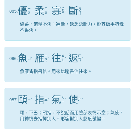
優
柔
寡
斷
ㄍ
ㄉ
ㄧ
ㄖ
085.
ˊ
ㄨ
ˇ
ㄨ
ˋ
ㄡ
ㄡ
ㄚ
ㄢ
優柔，猶豫不決；寡斷，缺乏決斷力。形容做事猶豫
不果決。
魚
雁
往
返
ㄧ
ㄨ
ㄈ
086.
ㄩ
ˊ
ˋ
ˇ
ˇ
ㄢ
ㄤ
ㄢ
魚雁皆指書信。用來比喻書信往來。
頤
指
氣
使
ㄑ
087.
ㄧ
ˊ
ㄓ
ˇ
ˋ
ㄕ
ˇ
ㄧ
頤，下巴；頤指，不說話而用臉部表情示意；氣使，
用神情去指揮別人。形容對別人態度傲慢。