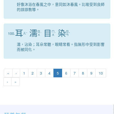
好像沐浴在春風之中，意同如沐春風。比喻受到良師
的諄諄教導。
耳
濡
目
染
ㄖ
ㄇ
ㄖ
100.
ㄦ
ˇ
ˊ
ˋ
ˇ
ㄨ
ㄨ
ㄢ
濡，沾染；耳朵常聽，眼睛常看。指無形中受到影響
而被同化。
第一頁
上一頁
(目前頁次)
«
‹
1
2
3
4
5
6
7
8
9
10
下一頁
最後頁
›
»