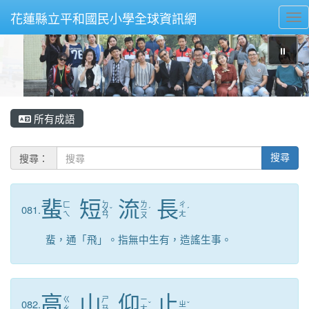
花蓮縣立平和國民小學全球資訊網
Tog
⏸
所有成語
搜尋：
搜尋
蜚
短
流
長
ㄉ
ㄌ
ㄈ
ㄔ
081.
ㄨ
ˇ
ㄧ
ˊ
ˊ
ㄟ
ㄤ
ㄢ
ㄡ
蜚，通「飛」。指無中生有，造謠生事。
高
山
仰
止
ㄍ
ㄕ
ㄧ
082.
ˇ
ㄓ
ˇ
ㄠ
ㄢ
ㄤ