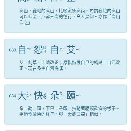
高山，巍峨的高山，比喻道德高尚。句謂巍峨的高山
可以仰望，形容崇高的德行，令人景仰。亦作「高山
仰之」。
自
怨
自
艾
ㄩ
083.
ㄗ
ˋ
ˋ
ㄗ
ˋ
ㄧ
ˋ
ㄢ
艾，割草，比喻改正；原指悔恨自己的錯誤，自己改
正。現在多指自責悔嘆。
大
快
朵
頤
ㄎ
ㄉ
ㄉ
084.
ˋ
ㄨ
ˋ
ㄨ
ˇ
ㄧ
ˊ
ㄚ
ㄞ
ㄛ
朵，動。頤，下巴。朵頤，指動著腮頰欲食的樣子。
指飽食愉快的樣子。與「大飽口福」相似。