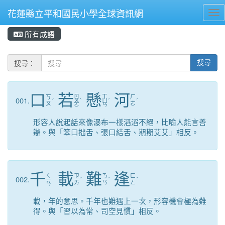
花蓮縣立平和國民小學全球資訊網
Tog
所有成語
⏸
搜尋：
搜尋
口
若
懸
河
ㄖ
ㄒ
ㄎ
ㄏ
001.
ˇ
ㄨ
ˋ
ㄩ
ˊ
ˊ
ㄡ
ㄜ
ㄛ
ㄢ
形容人說起話來像瀑布一樣滔滔不絕，比喻人能言善
辯。與「笨口拙舌、張口結舌、期期艾艾」相反。
千
載
難
逢
ㄑ
ㄗ
ㄋ
ㄈ
002.
ㄧ
ˇ
ˊ
ˊ
ㄞ
ㄢ
ㄥ
ㄢ
載，年的意思。千年也難遇上一次，形容機會極為難
得。與「習以為常、司空見慣」相反。