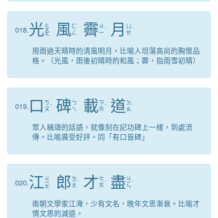
光
風
霽
月
ㄍ
ㄈ
ㄐ
ㄩ
018.
ㄨ
ˋ
ˋ
ㄥ
ㄧ
ㄝ
ㄤ
用雨過天晴時的清風明月，比喻人坦蕩高尚的胸懷品
格。（光風，雨後初晴時的和風；霽，指雨雪初晴）
口
碑
載
道
ㄎ
ㄅ
ㄗ
ㄉ
019.
ˇ
ˋ
ˋ
ㄡ
ㄟ
ㄞ
ㄠ
眾人稱頌的話語，就像刻在記功碑上一樣，到處流
傳。比喻廣受好評。同「有口皆碑」
江
郎
才
盡
ㄐ
ㄐ
ㄌ
ㄘ
020.
ㄧ
ˊ
ˊ
ㄧ
ˋ
ㄤ
ㄞ
ㄤ
ㄣ
南朝文學家江淹，少有文名，晚年文思漸衰。比喻才
情文思的減退。