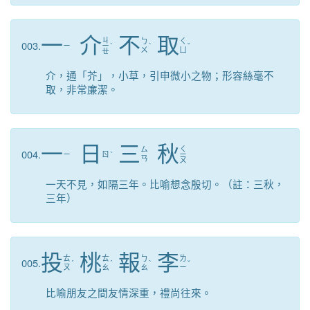
一
介
不
取
ㄐ
ㄅ
ㄑ
003.
ㄧ
ㄧ
ˋ
ˋ
ˇ
ㄨ
ㄩ
ㄝ
介，通「芥」，小草，引申微小之物；形容絲毫不
取，非常廉潔。
一
日
三
秋
ㄑ
ㄙ
004.
ㄧ
ㄖ
ˋ
ㄧ
ㄢ
ㄡ
一天不見，如隔三年。比喻想念殷切。（註：三秋，
三年）
投
桃
報
李
ㄊ
ㄊ
ㄅ
ㄌ
005.
ˊ
ˊ
ˋ
ˇ
ㄡ
ㄠ
ㄠ
ㄧ
比喻朋友之間友情深重，禮尚往來。