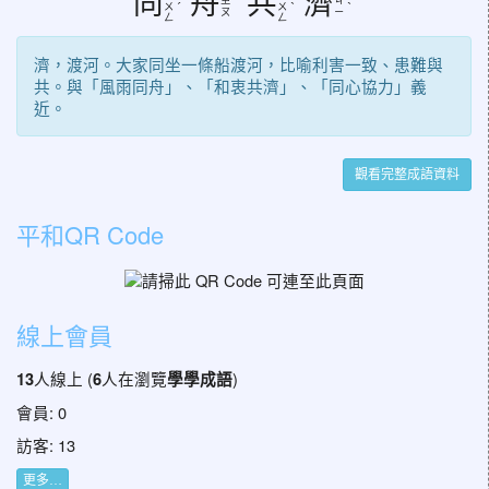
同
舟
共
濟
ㄨ
ˊ
ㄨ
ˋ
ˋ
ㄡ
ㄧ
ㄥ
ㄥ
濟，渡河。大家同坐一條船渡河，比喻利害一致、患難與
共。與「風雨同舟」、「和衷共濟」、「同心協力」義
近。
觀看完整成語資料
平和QR Code
線上會員
人線上 (
人在瀏覽
)
13
6
學學成語
會員: 0
訪客: 13
更多…