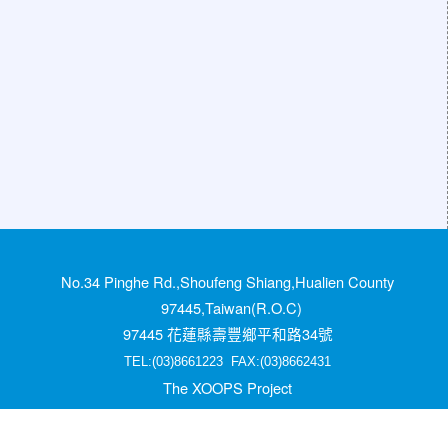
No.34 Pinghe Rd.,Shoufeng Shiang,Hualien County
97445,Taiwan(R.O.C)
97445 花蓮縣壽豐鄉平和路34號
TEL:(03)8661223 FAX:(03)8662431
The XOOPS Project