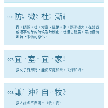
防
微
杜
漸
ㄐ
ㄈ
ㄨ
ㄉ
006.
ˊ
ˊ
ˋ
ㄧ
ˋ
ㄤ
ㄟ
ㄨ
ㄢ
微，隱微。杜，堵塞、阻絕。漸，逐漸擴大。在錯誤
或壞事萌芽的時候及時制止，杜絕它發展。意指謹慎
地防止事物的惡化。
宜
室
宜
家
ㄐ
007.
ㄧ
ˊ
ㄕ
ˋ
ㄧ
ˊ
ㄧ
ㄚ
指女子有婦德，能使家庭和樂，夫婦和諧。
謙
沖
自
牧
ㄑ
ㄔ
ㄇ
008.
ㄧ
ㄨ
ㄗ
ˋ
ˋ
ㄨ
ㄢ
ㄥ
指人謙虛不自滿。（牧，養）