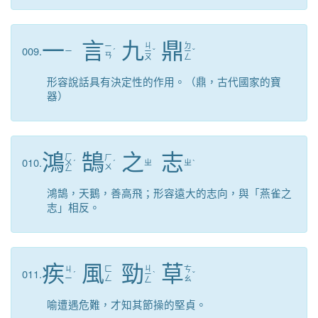
一
言
九
鼎
ㄐ
ㄉ
ㄧ
009.
ㄧ
ˊ
ㄧ
ˇ
ㄧ
ˇ
ㄢ
ㄡ
ㄥ
形容說話具有決定性的作用。（鼎，古代國家的寶
器）
鴻
鵠
之
志
ㄏ
ㄏ
010.
ㄨ
ˊ
ˊ
ㄓ
ㄓ
ˋ
ㄨ
ㄥ
鴻鵠，天鵝，善高飛；形容遠大的志向，與「燕雀之
志」相反。
疾
風
勁
草
ㄐ
ㄐ
ㄈ
ㄘ
011.
ˊ
ㄧ
ˋ
ˇ
ㄧ
ㄥ
ㄠ
ㄥ
喻遭遇危難，才知其節操的堅貞。