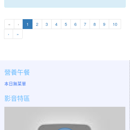
(目前頁次)
«
‹
1
2
3
4
5
6
7
8
9
10
下一頁
最後頁
›
»
營養午餐
本日無菜單
影音特區