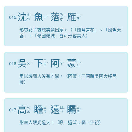
沈
魚
落
雁
ㄌ
ㄔ
ㄧ
015.
ˊ
ㄩ
ˊ
ㄨ
ˋ
ˋ
ㄣ
ㄢ
ㄛ
形容女子容貌美麗出眾。（「閉月羞花」、「國色天
香」、「傾國傾城」皆可形容美人）
吳
下
阿
蒙
ㄒ
ㄇ
016.
ㄨ
ˊ
ㄧ
ˋ
ㄚ
ˋ
ˊ
ㄥ
ㄚ
用以譏諷人沒有才學。（阿蒙，三國時吳國大將呂
蒙）
高
瞻
遠
矚
ㄍ
ㄓ
ㄩ
ㄓ
017.
ˇ
ˇ
ㄠ
ㄢ
ㄢ
ㄨ
形容人眼光遠大。（瞻，遠望；矚，注視）