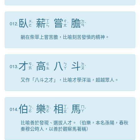
臥
薪
嘗
膽
ㄒ
ㄨ
ㄔ
ㄉ
012.
ˋ
ㄧ
ˊ
ˇ
ㄛ
ㄤ
ㄢ
ㄣ
躺在柴草上嘗苦膽，比喻刻苦發憤的精神。
才
高
八
斗
ㄘ
ㄍ
ㄅ
ㄉ
013.
ˊ
ˇ
ㄞ
ㄠ
ㄚ
ㄡ
又作「八斗之才」，比喻才學洋溢，超越眾人。
伯
樂
相
馬
ㄒ
ㄅ
ㄌ
ㄇ
014.
ˊ
ˋ
ㄧ
ˋ
ˇ
ㄛ
ㄜ
ㄚ
ㄤ
比喻善於發現、選拔人才。（伯樂，本名孫陽，春秋
秦穆公時人，以善於觀察馬著稱）