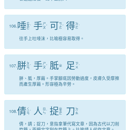
唾
手
可
得
ㄊ
ㄕ
ㄎ
ㄉ
106.
ㄨ
ˋ
ˇ
ˇ
ˊ
ㄡ
ㄜ
ㄜ
ㄛ
往手上吐唾沫，比喻極容易取得。
胼
手
胝
足
ㄆ
ㄕ
ㄗ
107.
ㄧ
ˊ
ˇ
ㄓ
ˊ
ㄡ
ㄨ
ㄢ
胼、胝，厚繭。手掌腳底因勞動過度，皮膚久受摩擦
而產生厚繭。形容極為辛勞。
倩
人
捉
刀
ㄑ
ㄓ
ㄖ
ㄉ
108.
ㄧ
ˋ
ˊ
ㄨ
ㄣ
ㄠ
ㄢ
ㄛ
倩，請；捉刀，意指拿筆代寫文章，因為古代以刀削
竹簡，而把文字刻在竹簡上。比喻請人代作文章。