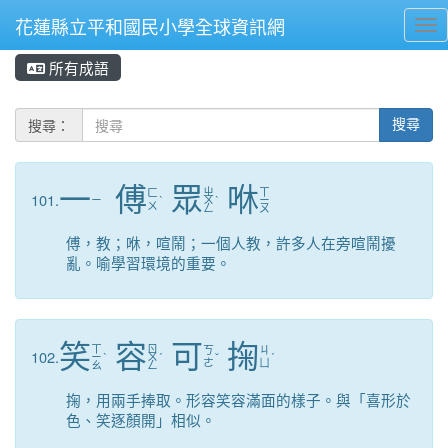
花蓮縣立平和國民小學全球資訊網
Tog
所有成語
⏸
搜尋：
搜尋
一
傅
眾
咻
ㄓ
ㄒ
ㄈ
101.
ㄧ
ˋ
ㄨ
ˋ
ㄧ
ㄨ
ㄥ
ㄡ
傅，教；咻，喧鬧；一個人教，許多人在旁喧鬧擾
亂。喻學習環境的重要。
笑
容
可
掬
ㄒ
ㄖ
ㄎ
ㄐ
102.
ㄧ
ˋ
ㄨ
ˊ
ˇ
ˊ
ㄜ
ㄩ
ㄠ
ㄥ
掬，用兩手捧取。形容笑容滿面的樣子。與「喜形於
色、笑逐顏開」相似。