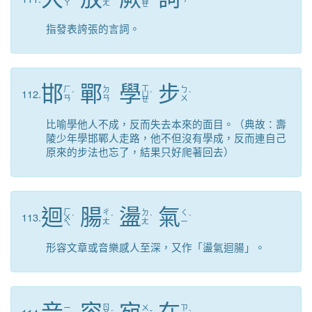
ㄚ
ㄤ
ㄝ
指發表誇張的言詞。
邯
鄲
學
步
ㄒ
ㄏ
ㄉ
ㄅ
112.
ˊ
ㄩ
ˊ
ˋ
ㄢ
ㄢ
ㄨ
ㄝ
比喻學他人不成，反而失去本來的面目。（典故：壽
陵少年學邯鄲人走路，他不但沒有學成，反而連自己
原來的步法也忘了，結果只好爬著回去）
迴
腸
盪
氣
ㄏ
ㄔ
ㄉ
ㄑ
113.
ㄨ
ˊ
ˊ
ˋ
ˋ
ㄤ
ㄤ
ㄧ
ㄟ
形容文章或音樂感人至深，又作「盪氣迴腸」。
ㄖ
ㄧ
ㄨ
ㄗ