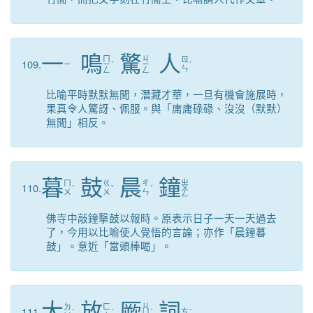
一
鳴
驚
人
ㄇ
ㄐ
ㄖ
109.
ㄧ
ㄧ
ˊ
ㄧ
ˊ
ㄣ
ㄥ
ㄥ
比喻平時默默無聞，潛藏才華，一旦有機會施展時，
果真令人驚訝、佩服。與「庸庸碌碌、沒沒（默默）
無聞」相反。
暮
鼓
晨
鐘
ㄓ
ㄇ
ㄍ
ㄔ
110.
ˋ
ˇ
ˊ
ㄨ
ㄨ
ㄨ
ㄣ
ㄥ
佛寺中敲鐘擊鼓以報時。原表示日子一天一天過去
了，今用以比喻使人覺悟的言論；亦作「晨鐘暮
鼓」。意近「當頭棒喝」。
大
放
厥
詞
ㄐ
ㄉ
ㄈ
111.
ˋ
ˋ
ㄩ
ˊ
ㄘ
ˊ