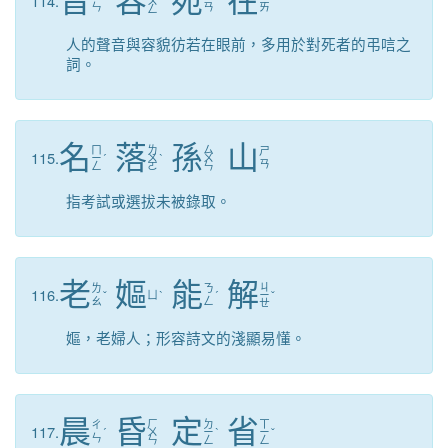
音
容
宛
在
114.
ㄨ
ˊ
ˇ
ˋ
ㄣ
ㄢ
ㄞ
ㄥ
人的聲音與容貌彷若在眼前，多用於對死者的弔唁之
詞。
名
落
孫
山
ㄇ
ㄌ
ㄙ
ㄕ
115.
ㄧ
ˊ
ㄨ
ˋ
ㄨ
ㄢ
ㄥ
ㄛ
ㄣ
指考試或選拔未被錄取。
老
嫗
能
解
ㄐ
ㄌ
ㄋ
116.
ˇ
ㄩ
ˋ
ˊ
ㄧ
ˇ
ㄠ
ㄥ
ㄝ
嫗，老婦人；形容詩文的淺顯易懂。
晨
昏
定
省
ㄏ
ㄉ
ㄒ
ㄔ
117.
ˊ
ㄨ
ㄧ
ˋ
ㄧ
ˇ
ㄣ
ㄣ
ㄥ
ㄥ