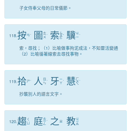
子女侍奉父母的日常儀節。
按
圖
索
驥
ㄙ
ㄊ
ㄐ
118.
ㄢ
ˋ
ˊ
ㄨ
ˇ
ˋ
ㄨ
ㄧ
ㄛ
索，尋找；（1）比喻做事拘泥成法，不知靈活變通
（2）比喻循著線索去尋找事物。
拾
人
牙
慧
ㄏ
ㄖ
ㄧ
119.
ㄕ
ˊ
ˊ
ˊ
ㄨ
ˋ
ㄣ
ㄚ
ㄟ
抄襲別人的語言文字。
趨
庭
之
教
ㄊ
ㄐ
ㄑ
120.
ㄧ
ˊ
ㄓ
ㄧ
ㄩ
ㄥ
ㄠ