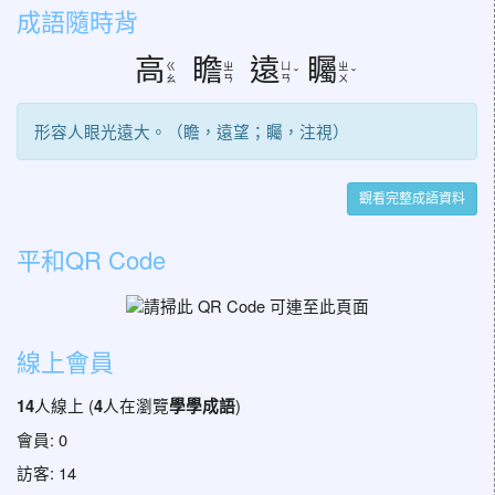
成語隨時背
高
瞻
遠
矚
ㄍ
ㄓ
ㄩ
ㄓ
ˇ
ˇ
ㄠ
ㄢ
ㄢ
ㄨ
形容人眼光遠大。（瞻，遠望；矚，注視）
觀看完整成語資料
平和QR Code
線上會員
人線上 (
人在瀏覽
)
14
4
學學成語
會員: 0
訪客: 14