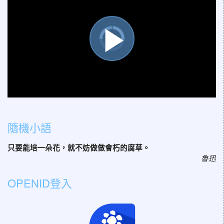
視
播
訊
播
放
器
正
在
載
入。
放
0.0
隨機小語
影
只要能培一朵花，就不妨做做會朽的腐草。
魯迅
OPENID登入
片