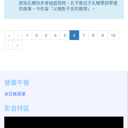
原指孔鯉快步穿過庭院時，孔子教兒子孔鯉學詩學禮
的故事。今形容「父親對子女的教導」。
第一頁
上一頁
(目前頁次)
«
‹
1
2
3
4
5
6
7
8
9
10
下一頁
最後頁
›
»
營養午餐
本日無菜單
影音特區