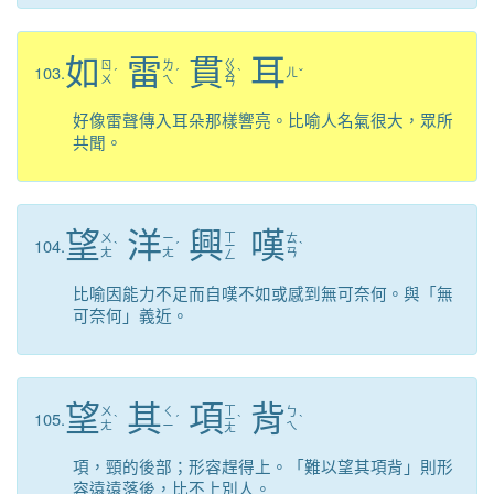
如
雷
貫
耳
ㄍ
ㄖ
ㄌ
103.
ˊ
ˊ
ㄨ
ˋ
ㄦ
ˇ
ㄨ
ㄟ
ㄢ
好像雷聲傳入耳朵那樣響亮。比喻人名氣很大，眾所
共聞。
望
洋
興
嘆
ㄒ
ㄨ
ㄧ
ㄊ
104.
ˋ
ˊ
ㄧ
ˋ
ㄤ
ㄤ
ㄢ
ㄥ
比喻因能力不足而自嘆不如或感到無可奈何。與「無
可奈何」義近。
望
其
項
背
ㄒ
ㄨ
ㄑ
ㄅ
105.
ˋ
ˊ
ㄧ
ˋ
ˋ
ㄤ
ㄧ
ㄟ
ㄤ
項，頸的後部；形容趕得上。「難以望其項背」則形
容遠遠落後，比不上別人。