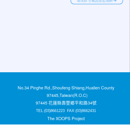
No.34 Pinghe Rd.,Shoufeng Shiang,Hualien County
97445,Taiwan(R.O.C)
97445 花蓮縣壽豐鄉平和路34號
TEL:(03)8661223 FAX:(03)8662431
The XOOPS Project