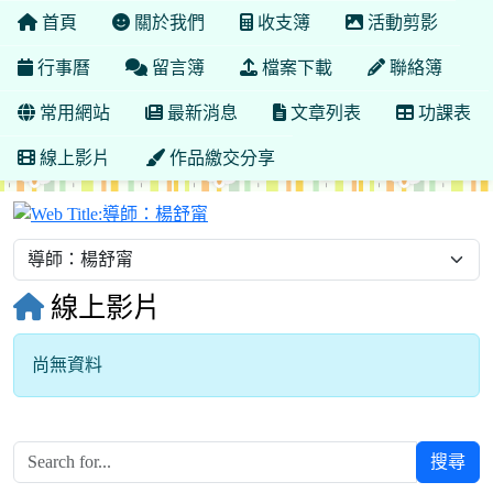
首頁
關於我們
收支簿
活動剪影
行事曆
留言簿
檔案下載
聯絡簿
常用網站
最新消息
文章列表
功課表
線上影片
作品繳交分享
導師：楊舒甯
線上影片
尚無資料
搜尋