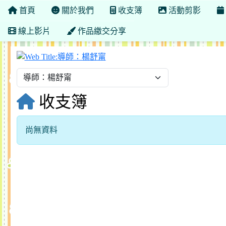
首頁
關於我們
收支簿
活動剪影
線上影片
作品繳交分享
導師：楊舒甯
收支簿
尚無資料