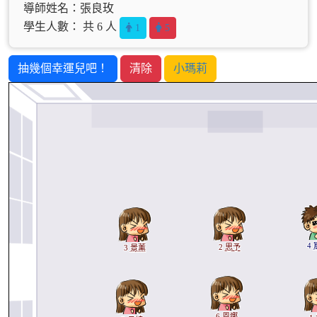
導師姓名：張良玫
學生人數： 共 6 人
1
5
抽幾個幸運兒吧！
清除
小瑪莉
4
2
思予
3
景薰
6
恩娜