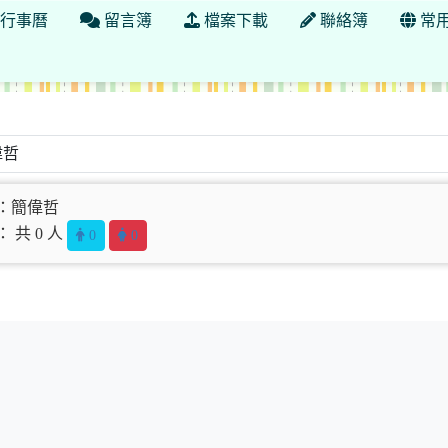
行事曆
留言簿
檔案下載
聯絡簿
常
：簡偉哲
 共 0 人
0
0