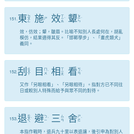
東
施
效
顰
ㄉ
ㄒ
ㄆ
151.
ㄨ
ㄕ
ㄧ
ˋ
ㄧ
ˊ
ㄥ
ㄠ
ㄣ
效，仿效；顰，皺眉。比喻不知別人長處何在，胡亂
模仿，結果適得其反。「邯鄲學步」、「畫虎類犬」
義同。
刮
目
相
看
ㄍ
ㄒ
ㄇ
ㄎ
152.
ㄨ
ˋ
ㄧ
ˋ
ㄨ
ㄢ
ㄚ
ㄤ
又作「另眼相看」、「另眼相待」。指對方已不同往
日或較別人特殊而給予與眾不同的對待。
退
避
三
舍
ㄊ
ㄅ
ㄙ
ㄕ
153.
ㄨ
ˋ
ˋ
ˋ
ㄧ
ㄢ
ㄜ
ㄟ
本指作戰時，退兵九十里以表退讓，後引申為對別人