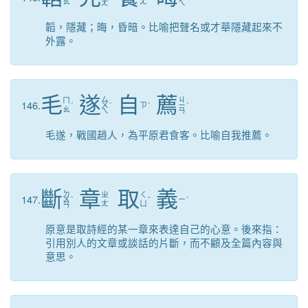
ㄠ
ㄤ
ㄤ
ㄟ
韜，隱藏；晦，昏暗。比喻把聲名或才華隱藏起來不
外露。
毛
遂
自
薦
ㄙ
ㄐ
ㄇ
146.
ˊ
ㄨ
ˋ
ㄗ
ˋ
ㄧ
ˋ
ㄠ
ㄟ
ㄢ
毛遂，戰國趙人，為平原君食客。比喻自我推薦。
斷
章
取
義
ㄉ
ㄓ
ㄑ
147.
ㄨ
ˋ
ˇ
ㄧ
ˋ
ㄤ
ㄩ
ㄢ
原意是取詩經的某一章來表達自己的心意。後來指：
引用別人的文章或談話的片斷，而不顧及全篇內容與
意思。