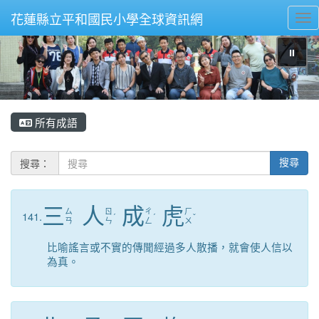
花蓮縣立平和國民小學全球資訊網
Tog
⏸
所有成語
搜尋：
搜尋
三
人
成
虎
ㄙ
ㄖ
ㄔ
ㄏ
141.
ˊ
ˊ
ˇ
ㄢ
ㄣ
ㄥ
ㄨ
比喻謠言或不實的傳聞經過多人散播，就會使人信以
為真。