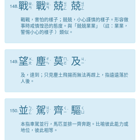
戰
戰
兢
兢
ㄐ
ㄐ
ㄓ
ㄓ
148.
ˋ
ˋ
ㄧ
ㄧ
ㄢ
ㄢ
ㄥ
ㄥ
戰戰，害怕的樣子；兢兢，小心謹慎的樣子。形容做
事時戒慎惶恐的態度。與「兢兢業業」（註：業業，
警惕小心的樣子 ）類似。
望
塵
莫
及
ㄨ
ㄔ
ㄇ
ㄐ
149.
ˋ
ˊ
ˋ
ˊ
ㄤ
ㄣ
ㄛ
ㄧ
及，達到；只見塵土飛揚而無法再趕上，指遠遠落於
人後。
並
駕
齊
驅
ㄅ
ㄐ
ㄑ
ㄑ
150.
ㄧ
ˋ
ㄧ
ˋ
ˊ
ㄧ
ㄩ
ㄥ
ㄚ
本指車駕並行，馬匹並排一齊奔跑。比喻彼此能力或
地位，彼此相等。