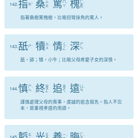
指
桑
罵
槐
ㄏ
ㄙ
ㄇ
142.
ㄓ
ˇ
ˋ
ㄨ
ˊ
ㄤ
ㄚ
ㄞ
指著桑樹罵槐樹，比喻拐彎抹角的罵人。
舐
犢
情
深
ㄑ
ㄉ
ㄕ
143.
ㄕ
ˋ
ˊ
ㄧ
ˊ
ㄨ
ㄣ
ㄥ
舐，舔；犢，小牛；比喻父母疼愛子女的深情。
慎
終
追
遠
ㄓ
ㄓ
ㄕ
ㄩ
144.
ˋ
ㄨ
ㄨ
ˇ
ㄣ
ㄢ
ㄥ
ㄟ
謹慎處理父母的喪事，虔誠的追念祖先。指人不忘
本，是重視孝道的用語。
韜
光
養
晦
ㄍ
ㄏ
ㄊ
ㄧ
145.
ㄨ
ˇ
ㄨ
ˋ