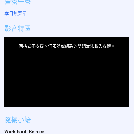
營養午餐
本日無菜單
影音特區
This
is
a
因格式不支援、伺服器或網路的問題無法載入媒體。
modal
window.
隨機小語
Work hard. Be nice.