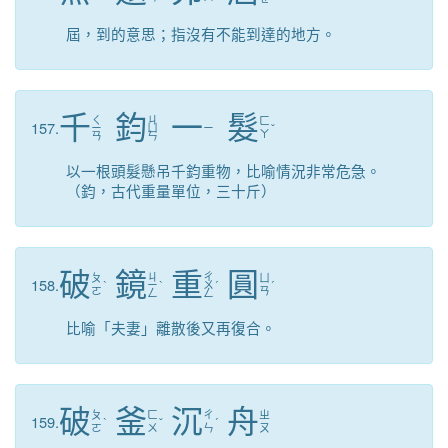
屆，到的意思；指沒有不能到達的地方。
千
鈞
一
髮
ㄑ
ㄐ
ㄈ
157.
ㄧ
ㄩ
ㄧ
ˇ
ㄚ
ㄢ
ㄣ
以一根頭髮懸吊千鈞重物，比喻情況非常危急。
（鈞，古代重量單位，三十斤）
破
鏡
重
圓
ㄐ
ㄔ
ㄆ
ㄩ
158.
ˋ
ㄧ
ˋ
ㄨ
ˊ
ˊ
ㄛ
ㄢ
ㄥ
ㄥ
比喻「夫妻」離散後又再復合。
破
釜
沉
舟
ㄆ
ㄈ
ㄔ
ㄓ
159.
ˋ
ˇ
ˊ
ㄛ
ㄨ
ㄣ
ㄡ