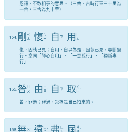
忍讓，不敢相爭的意思。（三舍，古時行軍三十里為
一舍，三舍為九十里）
剛
愎
自
用
ㄍ
ㄅ
ㄩ
154.
ˋ
ㄗ
ˋ
ˋ
ㄤ
ㄧ
ㄥ
愎，固執己見；自用，自以為是。固執己見，專斷獨
行。意同「師心自用」、「一意孤行」、「獨斷專
行」。
咎
由
自
取
ㄐ
ㄧ
ㄑ
155.
ㄧ
ˋ
ˊ
ㄗ
ˋ
ˇ
ㄡ
ㄩ
ㄡ
咎，罪過；罪過、災禍是自己招來的。
無
遠
弗
屆
ㄐ
ㄩ
ㄈ
156.
ㄨ
ˊ
ˇ
ˊ
ㄧ
ˋ
ㄢ
ㄨ
ㄝ