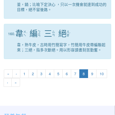
釜，鍋；比喻下定決心 ，只以一次機會就達到成功的
目標，絕不留後路。
韋
編
三
絕
ㄅ
ㄐ
ㄨ
ㄙ
160.
ˊ
ㄧ
ㄩ
ˊ
ㄟ
ㄢ
ㄢ
ㄝ
韋，熟牛皮，古時用竹簡寫字，竹簡用牛皮帶編聯起
來；三絕，指多次斷絕。用以形容讀書刻苦勤奮。
第一頁
上一頁
(目前頁次)
«
‹
1
2
3
4
5
6
7
8
9
10
下一頁
最後頁
›
»