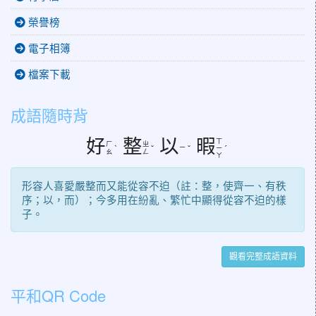
榮譽榜
電子相簿
檔案下載
成語隨時背
好
整
以
暇
ㄒ
ㄏ
ㄓ
ㄧ
ˋ
ˇ
ˇ
ㄧ
ˊ
ㄠ
ㄥ
ㄚ
形容人喜愛嚴整而又能從容不迫（註：整，使齊一、有秩
序；以，而）；今多用在紛亂、繁忙中顯得從容不迫的樣
子。
觀看完整成語資料
平和QR Code