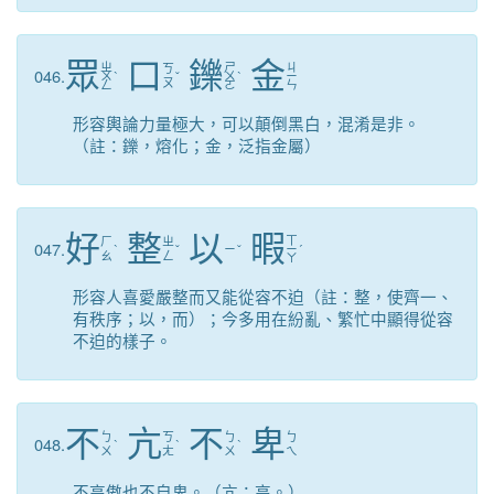
眾
口
鑠
金
ㄓ
ㄕ
ㄐ
ㄎ
046.
ㄨ
ˋ
ˇ
ㄨ
ˋ
ㄧ
ㄡ
ㄥ
ㄛ
ㄣ
形容輿論力量極大，可以顛倒黑白，混淆是非。
（註：鑠，熔化；金，泛指金屬）
好
整
以
暇
ㄒ
ㄏ
ㄓ
047.
ˋ
ˇ
ㄧ
ˇ
ㄧ
ˊ
ㄠ
ㄥ
ㄚ
形容人喜愛嚴整而又能從容不迫（註：整，使齊一、
有秩序；以，而）；今多用在紛亂、繁忙中顯得從容
不迫的樣子。
不
亢
不
卑
ㄅ
ㄎ
ㄅ
ㄅ
048.
ˋ
ˋ
ˋ
ㄨ
ㄤ
ㄨ
ㄟ
不高傲也不自卑。（亢：高。）