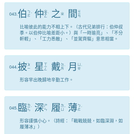
伯
仲
之
間
ㄓ
ㄐ
ㄅ
043.
ˊ
ㄨ
ˋ
ㄓ
ㄧ
ㄛ
ㄥ
ㄢ
比喻彼此的能力不相上下。（古代兄弟排行：伯仲叔
季。以伯仲比喻差距小。）與「一時瑜亮」、「不分
軒輊」、「工力悉敵」、「並駕齊驅」意思相當。
披
星
戴
月
ㄒ
ㄆ
ㄉ
ㄩ
044.
ㄧ
ˋ
ˋ
ㄧ
ㄞ
ㄝ
ㄥ
形容早出晚歸地辛勤工作。
臨
深
履
薄
ㄌ
ㄕ
ㄌ
ㄅ
045.
ㄧ
ˊ
ˇ
ˊ
ㄣ
ㄩ
ㄛ
ㄣ
形容謹慎小心。（詩經：「戰戰兢兢，如臨深淵，如
履薄冰」）