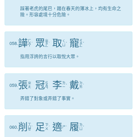
踩著老虎的尾巴，踏在春天的薄冰上，均有生命之
險。形容處境十分危險。
譁
眾
取
寵
ㄏ
ㄓ
ㄔ
ㄑ
058.
ㄨ
ˊ
ㄨ
ˋ
ˇ
ㄨ
ˇ
ㄩ
ㄚ
ㄥ
ㄥ
指用浮誇的言行以取悅大眾。
張
冠
李
戴
ㄍ
ㄓ
ㄌ
ㄉ
059.
ㄨ
ˇ
ˋ
ㄤ
ㄧ
ㄞ
ㄢ
弄錯了對象或弄錯了事實。
削
足
適
履
ㄒ
ㄗ
ㄌ
060.
ㄩ
ˋ
ˊ
ㄕ
ˋ
ˇ
ㄨ
ㄩ
ㄝ