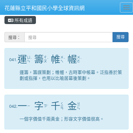
花蓮縣立平和國民小學全球資訊網
Tog
所有成語
⏸
搜尋：
搜尋
運
籌
帷
幄
ㄩ
ㄔ
ㄨ
ㄨ
041.
ˋ
ˊ
ˊ
ˋ
ㄣ
ㄡ
ㄟ
ㄛ
運籌，籌謀策劃；帷幄，古時軍中帳幕。泛指善於策
劃或指揮，也用以比喻居幕後策劃。
一
字
千
金
ㄑ
ㄐ
042.
ㄧ
ㄗ
ˋ
ㄧ
ㄧ
ㄢ
ㄣ
一個字價值千兩黃金；形容文字價值很高。