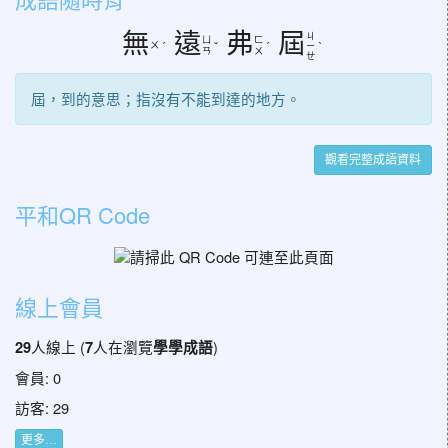
無
遠
弗
屆
ㄐ
ㄩ
ㄈ
ㄨ
ˊ
ˇ
ˊ
ㄧ
ˋ
ㄢ
ㄨ
ㄝ
屆，到的意思；指沒有不能到達的地方。
觀看完整成語資料
平和QR Code
線上會員
人線上 (
人在瀏覽
)
29
7
學學成語
會員: 0
訪客: 29
更多…