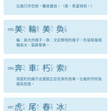
比喻只作空想，難收實效。（羨，希望得到。）
美
輪
美
奐
ㄌ
ㄏ
ㄇ
ㄇ
055.
ˇ
ㄨ
ˊ
ˇ
ㄨ
ˋ
ㄟ
ㄟ
ㄣ
ㄢ
輪：高大的樣子。奐：文彩鮮明的樣子。形容房屋規
模高大、裝飾華美。
奔
車
朽
索
ㄒ
ㄙ
ㄅ
ㄔ
056.
ㄧ
ˇ
ㄨ
ˇ
ㄣ
ㄜ
ㄡ
ㄛ
用腐朽的繩子去駕馭正在狂奔的馬車。比喻所作所為
極其危險。
虎
尾
春
冰
ㄔ
ㄅ
ㄏ
ㄨ
057.
ˇ
ˇ
ㄨ
ㄧ
ㄨ
ㄟ
ㄣ
ㄥ