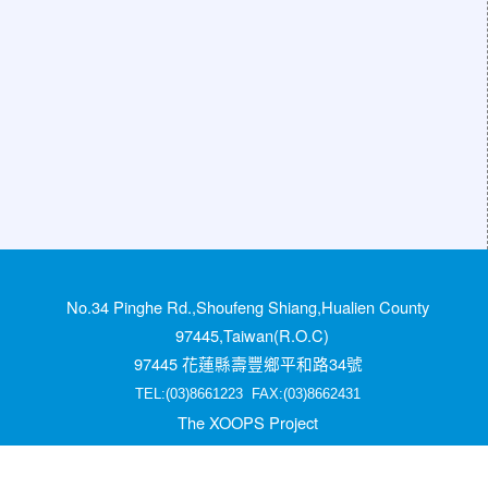
No.34 Pinghe Rd.,Shoufeng Shiang,Hualien County
97445,Taiwan(R.O.C)
97445 花蓮縣壽豐鄉平和路34號
TEL:(03)8661223 FAX:(03)8662431
The XOOPS Project