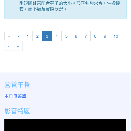
削短腳趾來配合鞋子的大小。形容勉強求合，生搬硬
套，而不顧及實際狀況。
第一頁
上一頁
(目前頁次)
«
‹
1
2
3
4
5
6
7
8
9
10
下一頁
最後頁
›
»
營養午餐
本日無菜單
影音特區