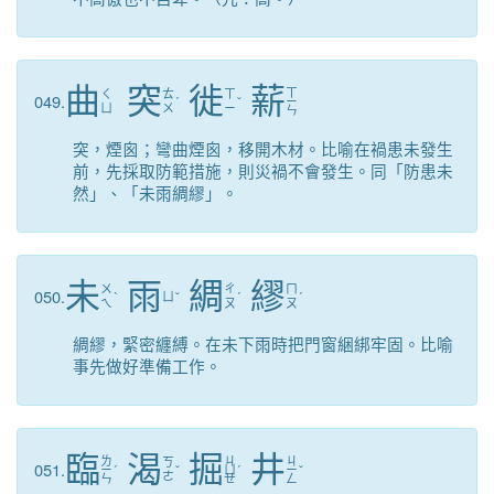
曲
突
徙
薪
ㄒ
ㄑ
ㄊ
ㄒ
049.
ˊ
ˇ
ㄧ
ㄩ
ㄨ
ㄧ
ㄣ
突，煙囪；彎曲煙囪，移開木材。比喻在禍患未發生
前，先採取防範措施，則災禍不會發生。同「防患未
然」、「未雨綢繆」。
未
雨
綢
繆
ㄨ
ㄔ
ㄇ
050.
ˋ
ㄩ
ˇ
ˊ
ˊ
ㄟ
ㄡ
ㄡ
綢繆，緊密纏縛。在未下雨時把門窗綑綁牢固。比喻
事先做好準備工作。
臨
渴
掘
井
ㄌ
ㄐ
ㄐ
ㄎ
051.
ㄧ
ˊ
ˇ
ㄩ
ˊ
ㄧ
ˇ
ㄜ
ㄣ
ㄝ
ㄥ