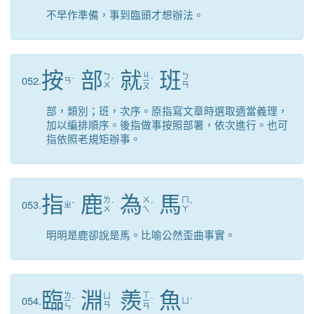
不早作準備，事到臨頭才想辦法。
按
部
就
班
ㄐ
ㄅ
ㄅ
052.
ㄢ
ˋ
ˋ
ㄧ
ˋ
ㄨ
ㄢ
ㄡ
部，類別；班，次序。原指寫文章時選取適當義理，
加以編排順序。後指做事按照部署，依次進行。也可
指依照老規矩辦事。
指
鹿
為
馬
ㄌ
ㄨ
ㄇ
053.
ㄓ
ˇ
ˋ
ˊ
ˇ
ㄨ
ㄟ
ㄚ
明明是鹿卻說是馬。比喻公然歪曲事實。
臨
淵
羨
魚
ㄌ
ㄒ
ㄩ
054.
ㄧ
ˊ
ㄧ
ˋ
ㄩ
ˊ
ㄢ
ㄣ
ㄢ